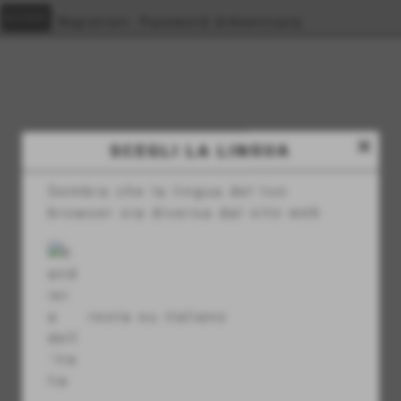
Registrati
Password dimenticata
close
Area privata
SCEGLI LA LINGUA
Home
>
Area privata
Sembra che la lingua del tuo
browser sia diversa dal sito web
ACCEDI
Non hai un account?
Registrati
resta su italiano