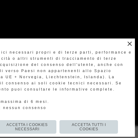
close
nici necessari propri e di terze parti, performance e
cità o altri strumenti di tracciamento di terze
acquisizione del consenso dell'utente, anche con
vai alla pagina dedicata
ali verso Paesi non appartenenti allo Spazio
 UE + Norvegia, Liechtenstein, Islanda). La
il consenso ai soli cookie tecnici necessari. Se
ento puoi consultare le informative complete.
 massima di 6 mesi.
o: nessun consenso
ACCETTA I COOKIES
ACCETTA TUTTI I
NECESSARI
COOKIES