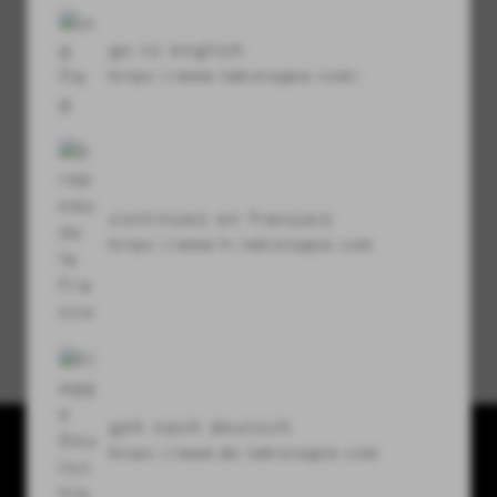
go to english
visibility
https://www.labretagna.com/
codice di protezione
refresh
continuez en français
https://www.fr.labretagna.com
Hai dimenticato la password?
geh nach deutsch
https://www.de.labretagna.com