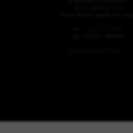
La Bretagna conceria srl
Via U. Terracini 7-9
56024 Ponte a Egola (Pi) Ital
Tel.
+39 0571 49658
Fax +39 0571 469522
labretagna@labretagna.it