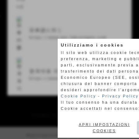
y
日本語に行く
https://www.jpn.labretagna.com
Utilizziamo i cookies
Il sito web utilizza cookie tec
preferenza, marketing e pubbli
parti, esclusivamente previa 
한국어로 이동합니다
trasferimento dei dati person
Economico Europeo (SEE, ossia
https://www.kor.labretagna.com
chiusura del banner comporta 
desideri approfondire l'argom
Cookie Policy
-
Privacy Policy
Il tuo consenso ha una durata
Cookie accettati nel consens
Privacy Policy
-
Cookie Policy
APRI IMPOSTAZIONI
COOKIES
Realizzazione siti web www.sitoper.it