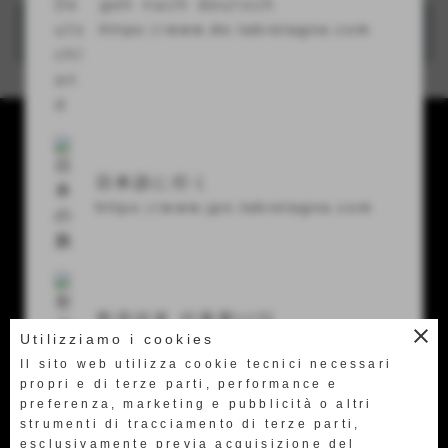
geh nach deutsch
https://www.de.labretagna.com
La Bretagna conceria srl
Via U. Terracini 7-9
日本語に行く
56024 Ponte a Egola (Pi) Italy
https://www.jpn.labretagna.com
Tel.
+39 0571 49658
Fax +39 0571 469522
한국어로 이동합니다
labretagna@labretagna.it
close
Utilizziamo i cookies
https://www.kor.labretagna.com
Il sito web utilizza cookie tecnici necessari
propri e di terze parti, performance e
preferenza, marketing e pubblicità o altri
strumenti di tracciamento di terze parti,
esclusivamente previa acquisizione del