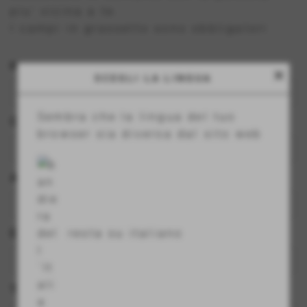
piu' vicina a te.
I campi in grassetto sono obbligatori
Nome
close
SCEGLI LA LINGUA
Sembra che la lingua del tuo
Cognome
browser sia diversa dal sito web
Azienda
resta su italiano
E-mail
Telefono