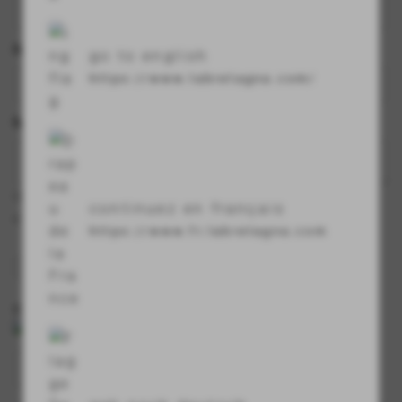
Nazione
go to english
https://www.labretagna.com/
Motivo della richiesta informazione
inserisci il motivo della tua richiesta di
continuez en français
contatto
https://www.fr.labretagna.com
autorizzo il trattamento dei miei dati
personali
(Testo completo)
codice di protezione
refresh